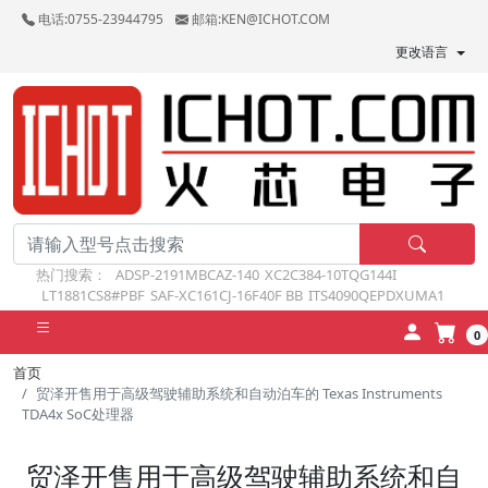
电话:0755-23944795
邮箱:KEN@ICHOT.COM
更改语言
热门搜索：
ADSP-2191MBCAZ-140
XC2C384-10TQG144I
LT1881CS8#PBF
SAF-XC161CJ-16F40F BB
ITS4090QEPDXUMA1
0
首页
贸泽开售用于高级驾驶辅助系统和自动泊车的 Texas Instruments
TDA4x SoC处理器
贸泽开售用于高级驾驶辅助系统和自