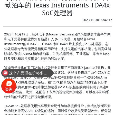
动泊车的 Texas Instruments TDA4x
SoC处理器
2023-10-30 09:42:17
2023年10月19日，贸泽电子 (Mouser Electronics)作为提供超丰富半导体
和电子元器件的业界知名新品引入 (NPI) 代理，开始销售Texas
Instruments的TDA4VE、TDA4AL和TDA4VL片上系统 (SoC) 处理器。这
些处理器专为智能视觉相机应用设计，支持先进的汽车功能，包括高级驾
驶辅助系统 (ADAS) 和自动泊车，并为机器视觉、工业运输、零售自动化
以及安防和监控应用提供理想的解决方案。
贸泽电子提供的TI TDA4x SoC处理器采用了不断演化的Jacinto 7架构，并
配备了专门的深度学习和传统算法加速器。这些设备搭载了两个C7x浮点
这个产品现在价格多少？
矢量DSP、最多六个Arm® Cortex®-R5F微控制器和一个双核64位Arm
Cortex-A72微处理器子系统。在125°C的典型汽车最差情况结温下工作
时，集成的深度学习矩阵乘法加速器 (MMA) 以极低的功耗实现了高达8
TOPS的性能。此外，还配备了专用的视觉硬件加速器，可以在不影响系
统性能的情况下进行视觉预处理。
TDA4x SoC处理器使用汽车级安全硬件加速器提供保护，集成的诊断和安
全功能支持高达ASIL-D级别的运转，同时保护数据免受新型攻击。部分型