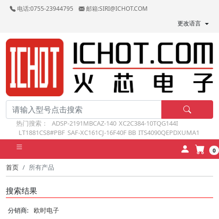
电话:0755-23944795
邮箱:SIRI@ICHOT.COM
更改语言
热门搜索：
ADSP-2191MBCAZ-140
XC2C384-10TQG144I
LT1881CS8#PBF
SAF-XC161CJ-16F40F BB
ITS4090QEPDXUMA1
0
首页
所有产品
搜索结果
分销商:
欧时电子