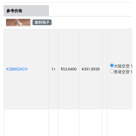
参考价格
欧时电子
大陆交货
12
K2B002ACH
1
+
$
53.6400
¥391.8938
香港交货
12