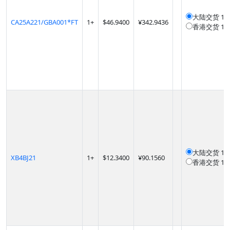
大陆交货
12
CA25A221/GBA001*FT
1
+
$
46.9400
¥342.9436
香港交货
12
大陆交货
12
XB4BJ21
1
+
$
12.3400
¥90.1560
香港交货
12