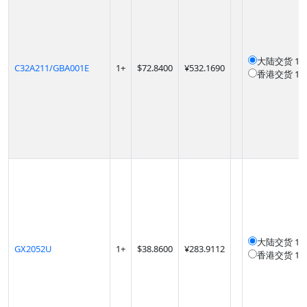
大陆交货
12
C32A211/GBA001E
1
+
$
72.8400
¥532.1690
香港交货
12
大陆交货
12
GX2052U
1
+
$
38.8600
¥283.9112
香港交货
12