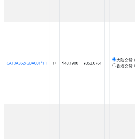
大陆交货
12
CA10A362/GBA001*FT
1
+
$
48.1900
¥352.0761
香港交货
12