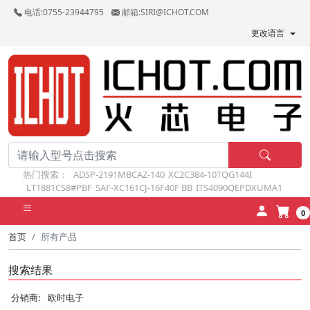
电话:0755-23944795
邮箱:SIRI@ICHOT.COM
更改语言
热门搜索：
ADSP-2191MBCAZ-140
XC2C384-10TQG144I
LT1881CS8#PBF
SAF-XC161CJ-16F40F BB
ITS4090QEPDXUMA1
0
首页
所有产品
搜索结果
分销商:
欧时电子