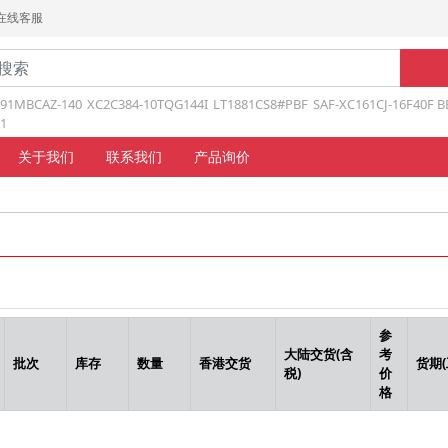
在线客服
191MBCAZ-140
XC2C384-10TQG144I
LT1881CS8#PBF
SAF-XC161CJ-16F40F B
1
关于我们
联系我们
产品询价
参
大陆交货(含
考
批次
库存
数量
香港交货
货期(
税)
价
格