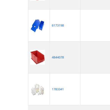
6173198
4844078
1783341