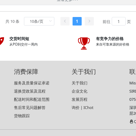
共 10 条
1
前往
页
交货时间短
有竞争力的价格
从PO到交付一周内
来自可靠来源的好价格
消费保障
关于我们
联
服务及质量保证承诺
关于我们
Mis
退换货政策及流程
企业文化
SI
配送时间和配送范围
发展历程
075
售后常见问题解答
询价 | IChot
深
层2
货物跟踪