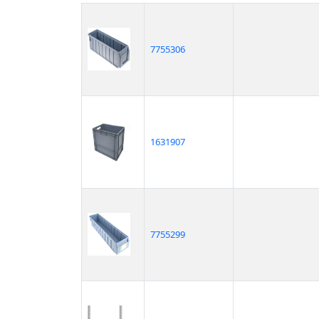
7755306
1631907
7755299