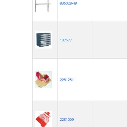
836028-49
137577
2281251
2281059