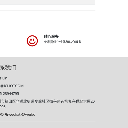
贴心服务
专家提供个性化和贴心服务
系我们
s Lin
RI@ICHOT.COM
5-23944795
圳市福田区华强北街道华航社区振兴路97号复兴世纪大厦20
006
QQ
wechat
weibo