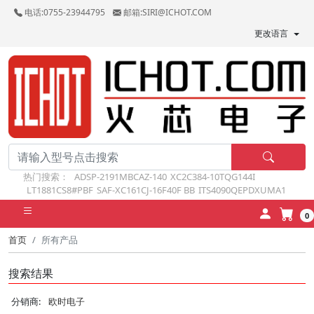
电话:0755-23944795
邮箱:SIRI@ICHOT.COM
更改语言
热门搜索：
ADSP-2191MBCAZ-140
XC2C384-10TQG144I
LT1881CS8#PBF
SAF-XC161CJ-16F40F BB
ITS4090QEPDXUMA1
0
首页
所有产品
搜索结果
分销商:
欧时电子