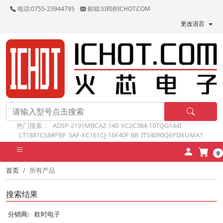
电话:0755-23944795
邮箱:SIRI@ICHOT.COM
更改语言
热门搜索：
ADSP-2191MBCAZ-140
XC2C384-10TQG144I
LT1881CS8#PBF
SAF-XC161CJ-16F40F BB
ITS4090QEPDXUMA1
0
首页
所有产品
搜索结果
分销商:
欧时电子