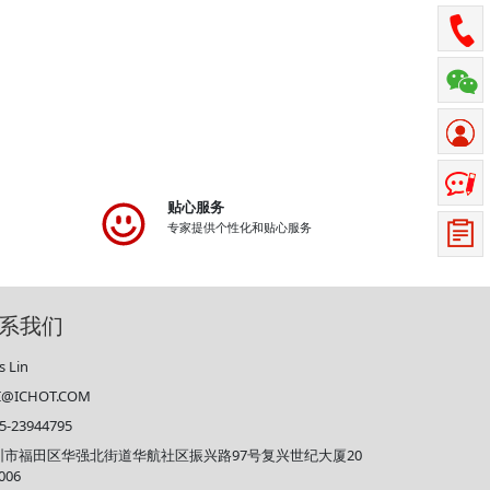
贴心服务
专家提供个性化和贴心服务
系我们
s Lin
RI@ICHOT.COM
5-23944795
圳市福田区华强北街道华航社区振兴路97号复兴世纪大厦20
006