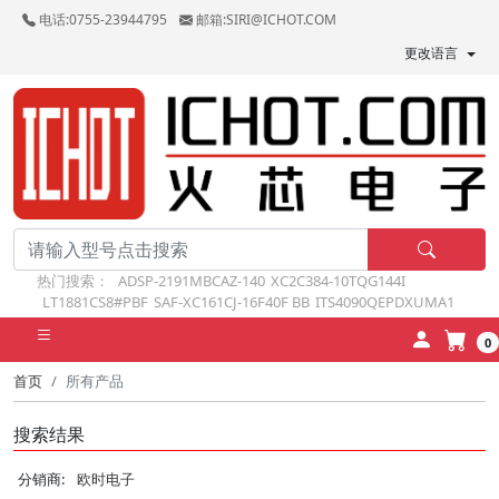
电话:0755-23944795
邮箱:SIRI@ICHOT.COM
更改语言
热门搜索：
ADSP-2191MBCAZ-140
XC2C384-10TQG144I
LT1881CS8#PBF
SAF-XC161CJ-16F40F BB
ITS4090QEPDXUMA1
0
首页
所有产品
搜索结果
分销商:
欧时电子