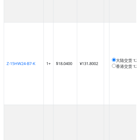
大陆交货
12
Z-15HW24-B7-K
1
+
$
18.0400
¥131.8002
香港交货
12