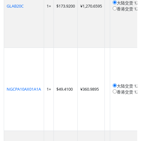
大陆交货
12
GLAB20C
1
+
$
173.9200
¥1,270.6595
香港交货
12
大陆交货
12
NGCPA10AX01A1A
1
+
$
49.4100
¥360.9895
香港交货
12