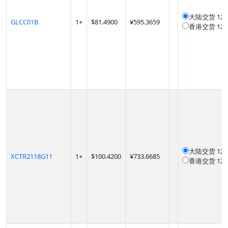
大陆交货
12
GLCC01B
1
+
$
81.4900
¥595.3659
香港交货
12
大陆交货
12
XCTR2118G11
1
+
$
100.4200
¥733.6685
香港交货
12