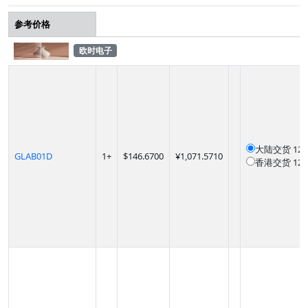
参考价格
欧时电子
大陆交货
12
GLAB01D
1
+
$
146.6700
¥1,071.5710
香港交货
12