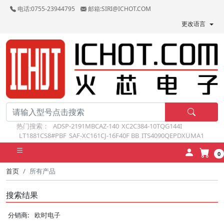
电话:0755-23944795
邮箱:SIRI@ICHOT.COM
更改语言
热门搜索：
ADSP-2191MBCAZ-140
XC2C384-10TQG144I
LT1881CS8#PBF
SAF-XC161CJ-16F40F BB
ITS4090QEPDXUMA1
0
首页
所有产品
搜索结果
分销商:
欧时电子