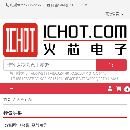
电话:0755-23944795
邮箱:SIRI@ICHOT.COM
更改语言
热门搜索：
ADSP-2191MBCAZ-140
XC2C384-10TQG144I
LT1881CS8#PBF
SAF-XC161CJ-16F40F BB
ITS4090QEPDXUMA1
0
首页
所有产品
搜索结果
分销商:
E络盟
欧时电子