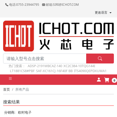
电话:0755-23944795
邮箱:SIRI@ICHOT.COM
更改语言
热门搜索：
ADSP-2191MBCAZ-140
XC2C384-10TQG144I
LT1881CS8#PBF
SAF-XC161CJ-16F40F BB
ITS4090QEPDXUMA1
0
首页
所有产品
搜索结果
分销商:
欧时电子