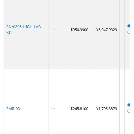
RN/0805-HIGH-LAB-
1
+
$
950.9900
¥6,947.9329
KIT
SMR-03
1
+
$
245.8100
¥1,795.8879