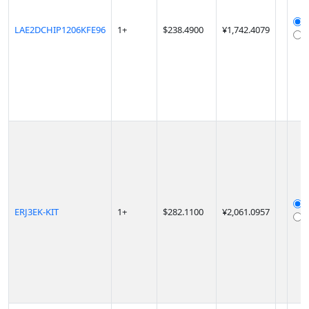
LAE2DCHIP1206KFE96
1
+
$
238.4900
¥1,742.4079
ERJ3EK-KIT
1
+
$
282.1100
¥2,061.0957