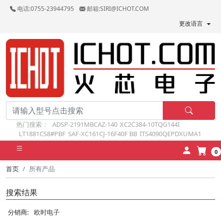
电话:0755-23944795
邮箱:SIRI@ICHOT.COM
更改语言
热门搜索：
ADSP-2191MBCAZ-140
XC2C384-10TQG144I
LT1881CS8#PBF
SAF-XC161CJ-16F40F BB
ITS4090QEPDXUMA1
0
首页
所有产品
搜索结果
分销商:
欧时电子