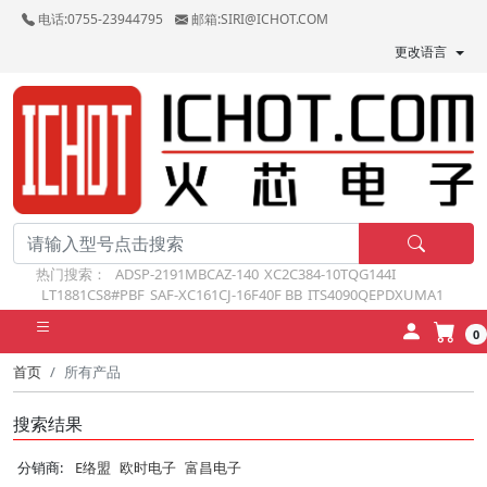
电话:0755-23944795
邮箱:SIRI@ICHOT.COM
更改语言
热门搜索：
ADSP-2191MBCAZ-140
XC2C384-10TQG144I
LT1881CS8#PBF
SAF-XC161CJ-16F40F BB
ITS4090QEPDXUMA1
0
首页
所有产品
搜索结果
分销商:
E络盟
欧时电子
富昌电子