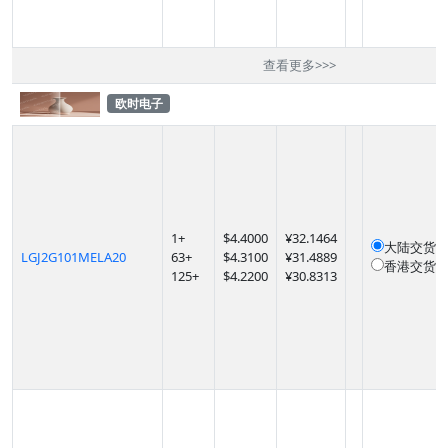
查看更多
>>>
欧时电子
1
+
$
4.4000
¥32.1464
大陆交货
1
LGJ2G101MELA20
63
+
$
4.3100
¥31.4889
香港交货
1
125
+
$
4.2200
¥30.8313