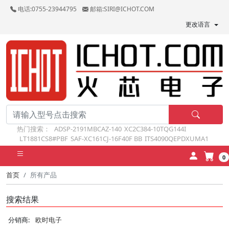
电话:0755-23944795
邮箱:SIRI@ICHOT.COM
更改语言
热门搜索：
ADSP-2191MBCAZ-140
XC2C384-10TQG144I
LT1881CS8#PBF
SAF-XC161CJ-16F40F BB
ITS4090QEPDXUMA1
0
首页
所有产品
搜索结果
分销商:
欧时电子