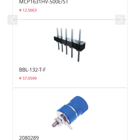
MCP1631HV-500E/ST
12.5663
¥
Previous
Next
BBL-132-T-F
57.0599
¥
2080289